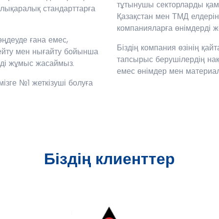
тұтынушы секторларды қамту
алықаралық стандарттарға
Қазақстан мен ТМД елдерін
компанияларға өнімдерді же
ңдеуде ғана емес,
Біздің компания өзінің қай
ңейту мен нығайту бойынша
тапсырыс берушілердің нақт
нді жұмыс жасаймыз.
емес өнімдер мен материал
мізге №1 жеткізуші болуға
Біздің клиенттер