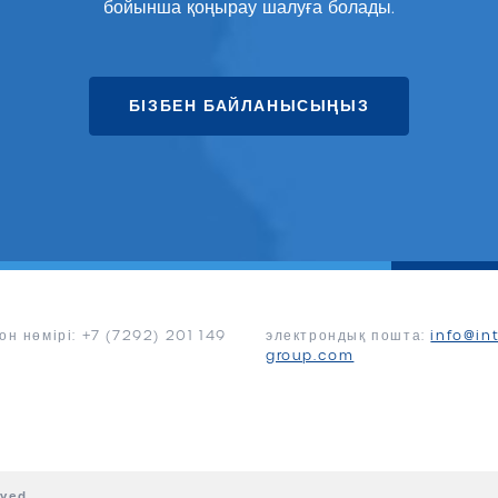
бойынша қоңырау шалуға болады.
БІЗБЕН БАЙЛАНЫСЫҢЫЗ
н нөмірі: +7 (7292) 201 149
электрондық пошта:
info@int
group.com
rved