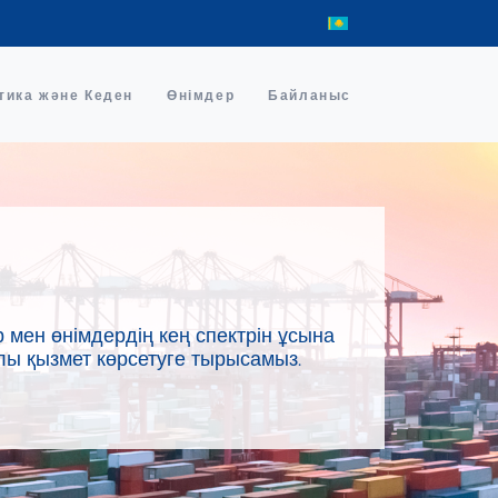
тика және Кеден
Өнімдер
Байланыс
 мен өнімдердің кең спектрін ұсына
лы қызмет көрсетуге тырысамыз.