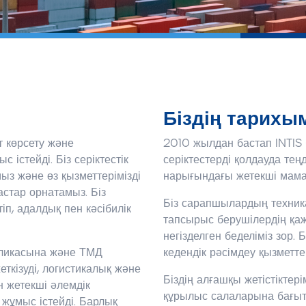
Біздің тарихы
т көрсету және
2010 жылдан бастап INTIS
істейді. Біз серіктестік
серіктестерді қолдауда тең
ыз және өз қызметтерімізді
нарығындағы жетекші мам
стар орнатамыз. Біз
Біз сарапшылардың техника
іп, адалдық пен кәсібилік
тапсырыс берушілердің қаже
негізделген беделіміз зор. 
бликасына және ТМД
кедендік рәсімдеу қызметте
ткізуді, логистикалық және
Біздің алғашқы жетістіктерім
н жетекші әлемдік
құрылыс салаларына бағытт
жұмыс істейді. Барлық