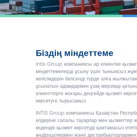
Біздің міндеттеме
Intis Group компаниясы әр клиентке қызме
міндеттемелерді ұсыну үшін тынымсыз жұмыс 
келісімдерін белсенді түрде алға жылжытам
ұсынатын адамдармен ұзақ мерзімді қатына
клиенттерге жоғары деңгейде қызмет көрсет
көрсетуге тырысамыз.
INTIS Group компаниясы Қазақстан Респу
елдеріне сапалы тауарлар мен қызметтер же
кедендік қызмет көрсетуді қамтамасыз ететі
өндірушілермен және дистрибьюторлармен 