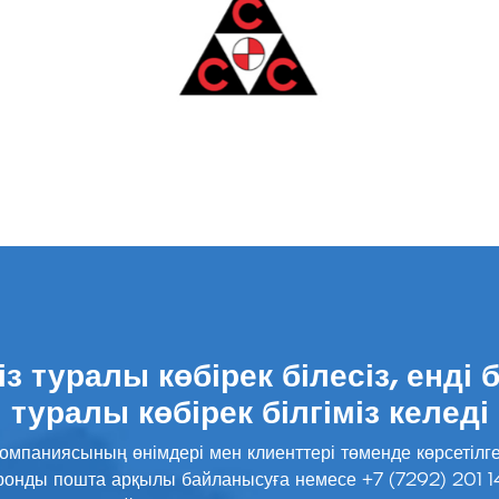
із туралы көбірек білесіз, енді б
туралы көбірек білгіміз келеді
компаниясының өнімдері мен клиенттері төменде көрсетілге
тронды пошта арқылы байланысуға немесе +7 (7292) 201 