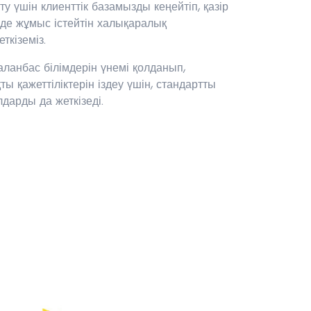
 үшін клиенттік базамызды кеңейтіп, қазір
де жұмыс істейтін халықаралық
ткіземіз.
таланбас білімдерін үнемі қолданып,
ы қажеттіліктерін іздеу үшін, стандартты
дарды да жеткізеді.