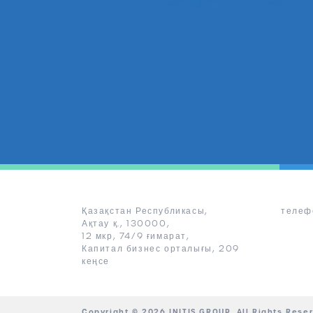
Қазақстан Республикасы,
телефо
Ақтау қ., 130000,
12 мкр, 74/9 ғимарат,
Капитал бизнес орталығы, 209
кеңсе
Copyright © 2026 INITIS GROUP. All Rights Rese