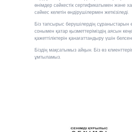
өнімдер сәйкестік сертификатымен және х
сәйкес келетін өндірушілермен жеткізіледі.
Біз тапсырыс берушілердің сұраныстарын ө
сонымен қатар қызметтеріміздің аясын ке
қажеттіліктерін қанағаттандыру үшін белсе
Біздің мақсатымыз айқын. Біз өз клиенттері
ұмтыламыз.