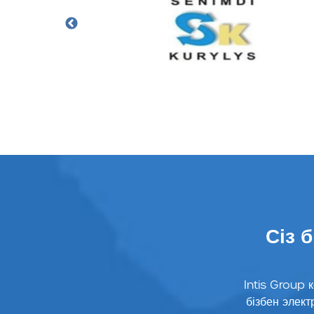
Сіз б
Intis Group 
бізбен элек