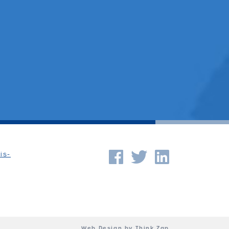
Facebook
Twitter
Linkedi
is-
Web Design
by
Think Zap