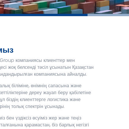
мыз
 Group компаниясы клиенттер мен
десі жоқ белсенді тәсіл ұсынатын Қазақстан
андандырылған компаниясына айналды.
лық біліміне, өнімнің сапасына және
ттіліктеріне дереу жауап беру қабілетіне
Бұл біздің клиенттерге логистика және
рінің толық спектрін ұсынады.
із бен үздіксіз өсуіміз жер және теңіз
алғанына қарамастан, біз барлық негізгі